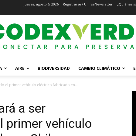
jueves, agosto 6, 2026
Registrarse / Unirse
Newsletter
¿Quiénes s
A
AIRE
BIODIVERSIDAD
CAMBIO CLIMÁTICO
E
 el primer vehículo eléctrico fabricado en...
rá a ser
l primer vehículo