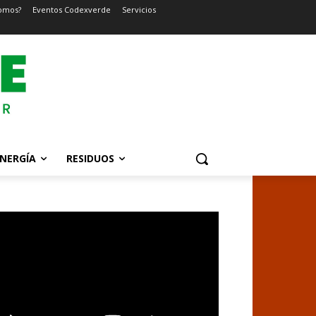
omos?
Eventos Codexverde
Servicios
NERGÍA
RESIDUOS