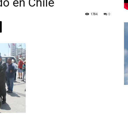
do en Chile
1784
0