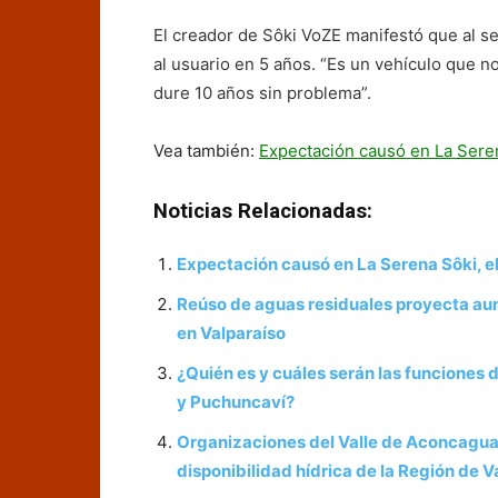
El creador de Sôki VoZE manifestó que al s
al usuario en 5 años. “Es un vehículo que 
dure 10 años sin problema”.
Vea también:
Expectación causó en La Serena
Noticias Relacionadas:
Expectación causó en La Serena Sôki, el
Reúso de aguas residuales proyecta aum
en Valparaíso
¿Quién es y cuáles serán las funciones
y Puchuncaví?
Organizaciones del Valle de Aconcagua 
disponibilidad hídrica de la Región de V