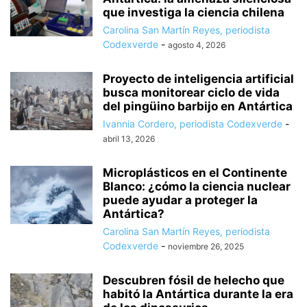
que investiga la ciencia chilena
Carolina San Martín Reyes, periodista
Codexverde
-
agosto 4, 2026
Proyecto de inteligencia artificial
busca monitorear ciclo de vida
del pingüino barbijo en Antártica
Ivannia Cordero, periodista Codexverde
-
abril 13, 2026
Microplásticos en el Continente
Blanco: ¿cómo la ciencia nuclear
puede ayudar a proteger la
Antártica?
Carolina San Martín Reyes, periodista
Codexverde
-
noviembre 26, 2025
Descubren fósil de helecho que
habitó la Antártica durante la era