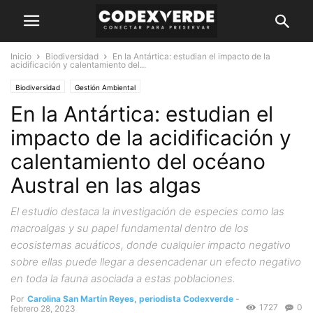
Inicio
Biodiversidad
En la Antártica: estudian el impacto de la
acidificación y calentamiento del...
Biodiversidad
Gestión Ambiental
En la Antártica: estudian el
impacto de la acidificación y
calentamiento del océano
Austral en las algas
El estudio destaca la investigación de especies como las
macroalgas y su papel fundamental dentro de los
ecosistemas acuáticos, donde cualquier impacto negativo
sobre ellas puede llegar a desencadenar un efecto negativo
en toda la fauna asociada a estas poblaciones.
Por
Carolina San Martín Reyes, periodista Codexverde
-
1727
0
febrero 28, 2023