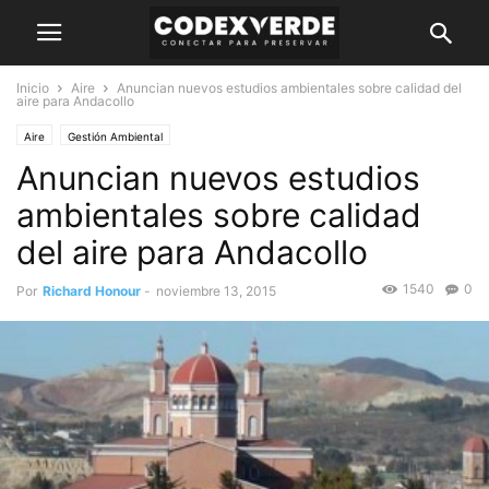
Inicio
Aire
Anuncian nuevos estudios ambientales sobre calidad del
aire para Andacollo
Aire
Gestión Ambiental
Anuncian nuevos estudios
ambientales sobre calidad
del aire para Andacollo
1540
0
Por
Richard Honour
-
noviembre 13, 2015