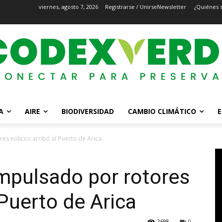
viernes, agosto 7, 2026
Registrarse / Unirse
Newsletter
¿Quiénes 
A
AIRE
BIODIVERSIDAD
CAMBIO CLIMÁTICO
E
es eólicos arribó al Puerto de Arica
impulsado por rotores
 Puerto de Arica
2698
0