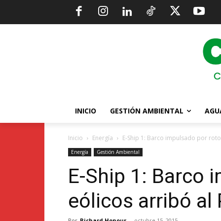
INICIO
GESTIÓN AMBIENTAL
AGU
Inicio
Energía
E-Ship 1: Barco impulsado por rotor
Energía
Gestión Ambiental
E-Ship 1: Barco 
eólicos arribó al
Por
Richard Honour
-
octubre 15, 2015