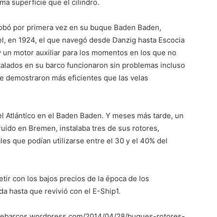
ma superficie que el cilindro.
probó por primera vez en su buque Baden Baden,
el, en 1924, el que navegó desde Danzig hasta Escocia
y un motor auxiliar para los momentos en los que no
stalados en su barco funcionaron sin problemas incluso
se demostraron más eficientes que las velas
l Atlántico en el Baden Baden. Y meses más tarde, un
uido en Bremen, instalaba tres de sus rotores,
es que podían utilizarse entre el 30 y el 40% del
tir con los bajos precios de la época de los
da hasta que revivió con el E-Ship1.
vadebarcos.wordpress.com/2014/04/28/buques-rotores-