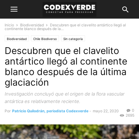
Inicio
Biodiversidad
Descubren que el clavelito antártico llegó al
continente blanco después de la...
Biodiversidad
Chile Biodiverso
Sin categoría
Descubren que el clavelito
antártico llegó al continente
blanco después de la última
glaciación
Investigación concluyó que el origen de la flora vascular
antártica es relativamente reciente.
0
Por
Patricio Quilodrán, periodista Codexverde
-
mayo 22, 2020
2695