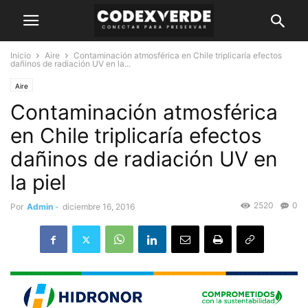
Inicio
Aire
Contaminación atmosférica en Chile triplicaría efectos
dañinos de radiación UV en la...
Aire
Contaminación atmosférica
en Chile triplicaría efectos
dañinos de radiación UV en
la piel
2520
0
Por
Admin
-
diciembre 16, 2016