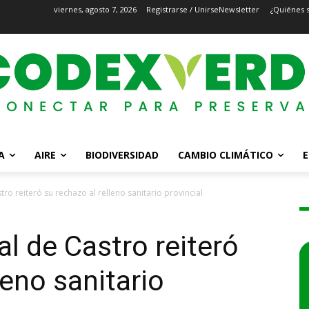
viernes, agosto 7, 2026
Registrarse / Unirse
Newsletter
¿Quiénes 
A
AIRE
BIODIVERSIDAD
CAMBIO CLIMÁTICO
E
ro reiteró su rechazo al relleno sanitario provincial
l de Castro reiteró
leno sanitario