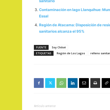
sanitario
Contaminación en lago Llanquihue: Mun
Essal
Región de Atacama: Disposición de resid
sanitarios alcanza el 95%
FUENTE
Soy Chiloé
ETIQUETAS
Región de Los Lagos
relleno sanita
Artículo anterior