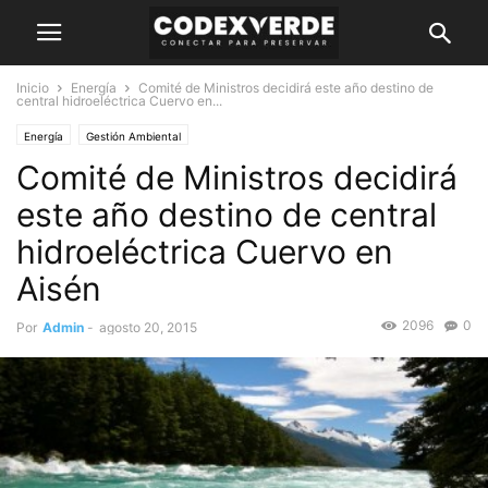
Inicio
Energía
Comité de Ministros decidirá este año destino de
central hidroeléctrica Cuervo en...
Energía
Gestión Ambiental
Comité de Ministros decidirá
este año destino de central
hidroeléctrica Cuervo en
Aisén
2096
0
Por
Admin
-
agosto 20, 2015