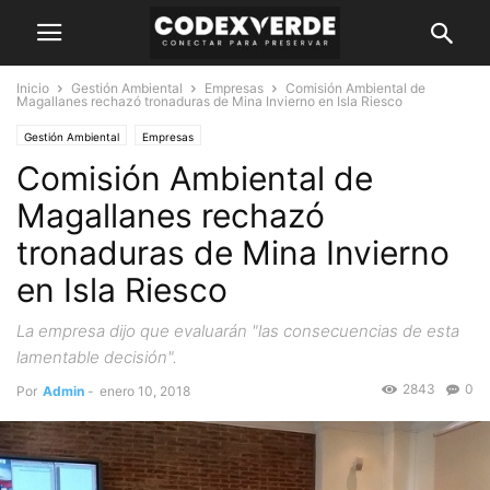
Inicio
Gestión Ambiental
Empresas
Comisión Ambiental de
Magallanes rechazó tronaduras de Mina Invierno en Isla Riesco
Gestión Ambiental
Empresas
Comisión Ambiental de
Magallanes rechazó
tronaduras de Mina Invierno
en Isla Riesco
La empresa dijo que evaluarán "las consecuencias de esta
lamentable decisión".
2843
0
Por
Admin
-
enero 10, 2018