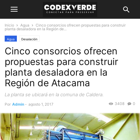
Inicio
Agua
Cinco consorcios ofrecen propuestas para construir
planta desaladora en la Región de...
Agua
Desalación
Cinco consorcios ofrecen
propuestas para construir
planta desaladora en la
Región de Atacama
La planta se ubicará en la comuna de Caldera.
3408
0
Por
Admin
-
agosto 1, 2017