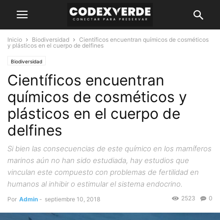
Inicio
Biodiversidad
Científicos encuentran químicos de cosméticos
y plásticos en el cuerpo de delfines
Biodiversidad
Científicos encuentran
químicos de cosméticos y
plásticos en el cuerpo de
delfines
Si bien las consecuencias de este químico en los mamíferos
marinos aún no han sido estudiada, hay estudios que
vinculan este compuesto con problemas de fertilidad en
humanos al inhibir o estimular el sistema endocrino.
2523
0
Por
Admin
-
septiembre 10, 2018