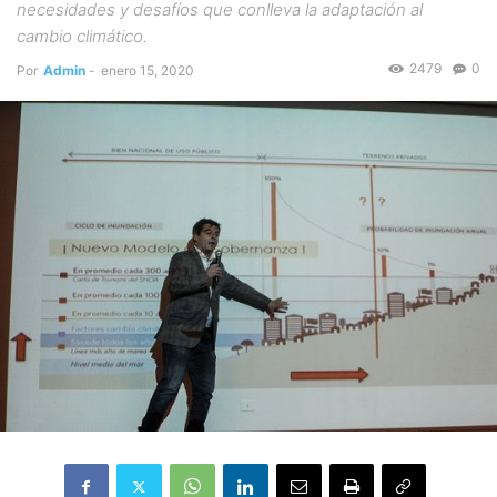
necesidades y desafíos que conlleva la adaptación al
cambio climático.
2479
0
Por
Admin
-
enero 15, 2020