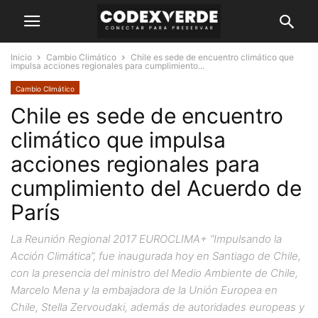
Inicio
Cambio Climático
Chile es sede de encuentro climático que
impulsa acciones regionales para cumplimiento...
Cambio Climático
Chile es sede de encuentro
climático que impulsa
acciones regionales para
cumplimiento del Acuerdo de
París
La Reunión Regional 2017 EUROCLIMA+ “Impulsando la
Acción Climática”, fue inaugurada hoy en Santiago de Chile,
con la presencia del ministro del Medio Ambiente de Chile,
Marcelo Mena y la embajadora de la Unión Europea en
Chile, Stella Zervoudaki, además de autoridades europeas y