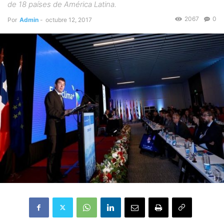
de 18 países de América Latina.
2067
0
Por
Admin
-
octubre 12, 2017