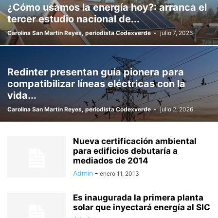
¿Cómo usamos la energía hoy?: arranca el
tercer estudio nacional de...
Carolina San Martín Reyes, periodista Codexverde
-
julio 7, 2026
Redinter presentan guía pionera para
compatibilizar líneas eléctricas con la
vida...
Carolina San Martín Reyes, periodista Codexverde
-
julio 2, 2026
Nueva certificación ambiental
para edificios debutaría a
mediados de 2014
Admin
-
enero 11, 2013
Es inaugurada la primera planta
solar que inyectará energía al SIC