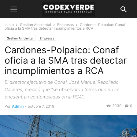
Inicio
Gestión Ambiental
Empresas
Cardones-Polpaico: Conaf
oficia a la SMA tras detectar incumplimientos a RCA
Gestión Ambiental
Empresas
Cardones-Polpaico: Conaf
oficia a la SMA tras detectar
incumplimientos a RCA
El director ejecutivo de Conaf, José Manuel Rebolledo
Cáceres, precisó que “se observaron torres que no se
encuentran contempladas en la RCA".
2030
0
Por
Admin
-
octubre 7, 2019