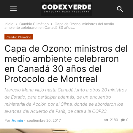
Inicio
Cambio Climático
Capa de Ozono: ministros del medio
ambiente celebraron en Canadá 30 años...
Cambio Climático
Capa de Ozono: ministros del
medio ambiente celebraron
en Canadá 30 años del
Protocolo de Montreal
Marcelo Mena viajó hasta Canadá junto a otros 20 ministros
de Estado, para participar además, de un encuentro
ministerial de Acción por el Clima, donde se abordaron los
avances del Acuerdo de París, de cara a la COP23.
2180
0
Por
Admin
-
septiembre 20, 2017