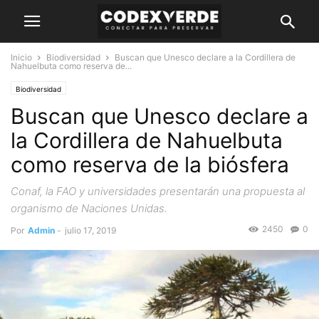
Inicio
Biodiversidad
Buscan que Unesco declare a la Cordillera de
Nahuelbuta como reserva de...
Biodiversidad
Buscan que Unesco declare a
la Cordillera de Nahuelbuta
como reserva de la biósfera
Conaf, la FAO y universidades presentarán una propuesta al
organismo de Naciones Unidas.
2450
0
Por
Admin
-
julio 17, 2019