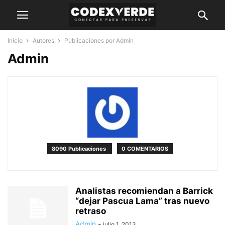
Inicio
Autores
Publicaciones por Admin
Admin
8090 Publicaciones
0 COMENTARIOS
Analistas recomiendan a Barrick
“dejar Pascua Lama” tras nuevo
retraso
Admin
-
julio 1, 2013