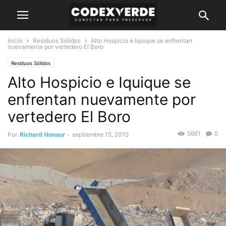
Inicio
Residuos Sólidos
Alto Hospicio e Iquique se enfrentan
nuevamente por vertedero El Boro
Residuos Sólidos
Alto Hospicio e Iquique se
enfrentan nuevamente por
vertedero El Boro
5661
0
Por
Richard Honour
-
septiembre 15, 2015