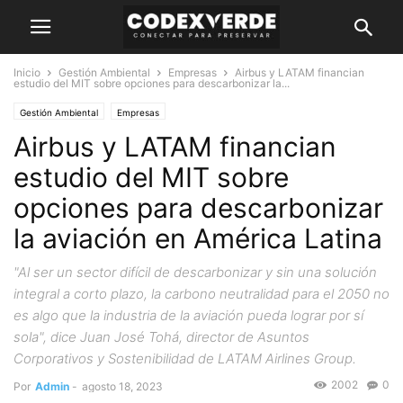
Inicio
Gestión Ambiental
Empresas
Airbus y LATAM financian
estudio del MIT sobre opciones para descarbonizar la...
Gestión Ambiental
Empresas
Airbus y LATAM financian
estudio del MIT sobre
opciones para descarbonizar
la aviación en América Latina
"Al ser un sector difícil de descarbonizar y sin una solución
integral a corto plazo, la carbono neutralidad para el 2050 no
es algo que la industria de la aviación pueda lograr por sí
sola", dice Juan José Tohá, director de Asuntos
Corporativos y Sostenibilidad de LATAM Airlines Group.
2002
0
Por
Admin
-
agosto 18, 2023