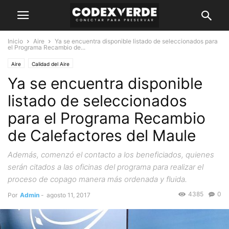
Inicio
Aire
Ya se encuentra disponible listado de seleccionados para
el Programa Recambio de...
Aire
Calidad del Aire
Ya se encuentra disponible
listado de seleccionados
para el Programa Recambio
de Calefactores del Maule
Además, comenzó el contacto a los beneficiados, quienes
serán citados a las oficinas del programa para realizar el
proceso de copago manera más ordenada y fluida.
4385
0
Por
Admin
-
agosto 11, 2017