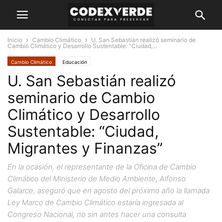
Inicio
Cambio Climático
U. San Sebastián realizó seminario de
Cambio Climático y Desarrollo Sustentable: “Ciudad,...
Cambio Climático
Educación
U. San Sebastián realizó
seminario de Cambio
Climático y Desarrollo
Sustentable: “Ciudad,
Migrantes y Finanzas”
En la ocasión, el representante de la Oficina de Cambio
Climático del Ministerio de Medio Ambiente, Alfonso
Galarce, aseguró que en agosto del próximo año la llamada
Ley Marco de Cambio Climático estaría ingresada al
Congreso Nacional, no sin antes hacer una consulta