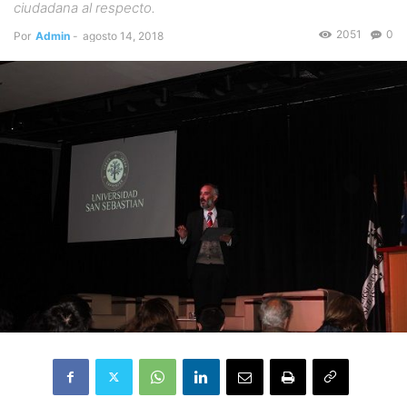
ciudadana al respecto.
2051
0
Por
Admin
-
agosto 14, 2018