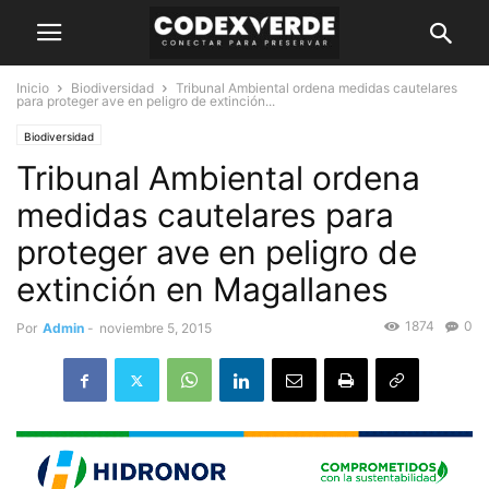
Inicio
Biodiversidad
Tribunal Ambiental ordena medidas cautelares
para proteger ave en peligro de extinción...
Biodiversidad
Tribunal Ambiental ordena
medidas cautelares para
proteger ave en peligro de
extinción en Magallanes
1874
0
Por
Admin
-
noviembre 5, 2015