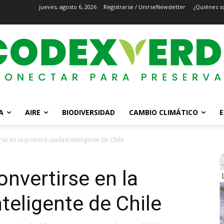
jueves, agosto 6, 2026
Registrarse / Unirse
Newsletter
¿Quiénes s
A
AIRE
BIODIVERSIDAD
CAMBIO CLIMÁTICO
E
se en la primera ciudad inteligente de Chile
nvertirse en la
teligente de Chile