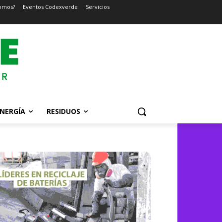
omos?
Eventos Codexverde
Servicios
NERGÍA
RESIDUOS