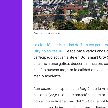
Temuco, La Araucanía.
La elección de la ciudad de Temuco para rea
City
no es casual.
Desde hace varios años qu
participado activamente en
Do! Smart City
eficiencia energética, descontaminación, co
no sólo buscan mejorar la calidad de vida d
medio ambiente.
Aún cuando la capital de la Región de la Ar
nacional (23,6%, en comparación con el pro
población indígena (más del 30% de la pobla
ecosistema de innovación y emprendimient