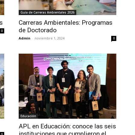
Guía de Carreras Ambientales 2026
Carreras Ambientales: Programas
s
de Doctorado
0
Admin
-
noviembre 1, 2024
0
Educación
APL en Educación: conoce las seis
instituciones que cumplieron el
0