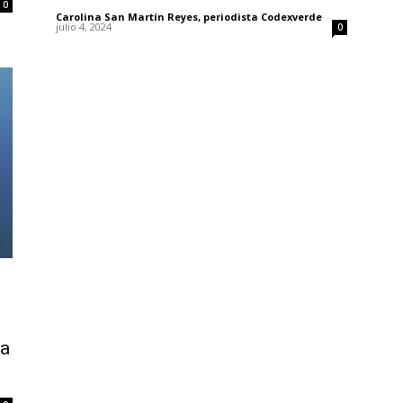
0
Carolina San Martín Reyes, periodista Codexverde
-
julio 4, 2024
0
la