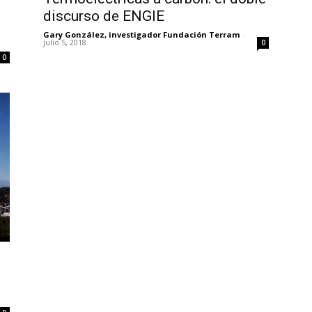
discurso de ENGIE
Gary González, investigador Fundación Terram
-
julio 5, 2018
0
0