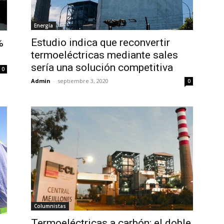
Energía
Estudio indica que reconvertir
%
termoeléctricas mediante sales
sería una solución competitiva
0
Admin
-
septiembre 3, 2020
0
Columnistas
Termoeléctricas a carbón: el doble