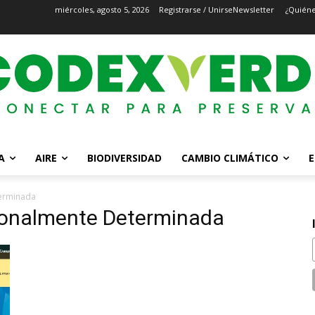
miércoles, agosto 5, 2026
Registrarse / Unirse
Newsletter
¿Quién
A
AIRE
BIODIVERSIDAD
CAMBIO CLIMÁTICO
E
terminada
ionalmente Determinada