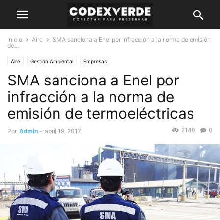
Inicio
Aire
SMA sanciona a Enel por infracción a la norma de emisión
de...
Aire
Gestión Ambiental
Empresas
SMA sanciona a Enel por
infracción a la norma de
emisión de termoeléctricas
2140
0
Por
Admin
-
abril 19, 2017