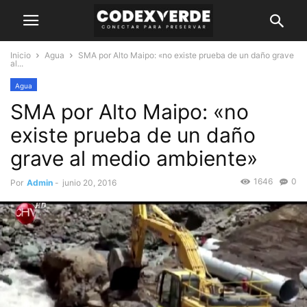
Inicio
Agua
SMA por Alto Maipo: «no existe prueba de un daño grave
al...
Agua
SMA por Alto Maipo: «no
existe prueba de un daño
grave al medio ambiente»
1646
0
Por
Admin
-
junio 20, 2016