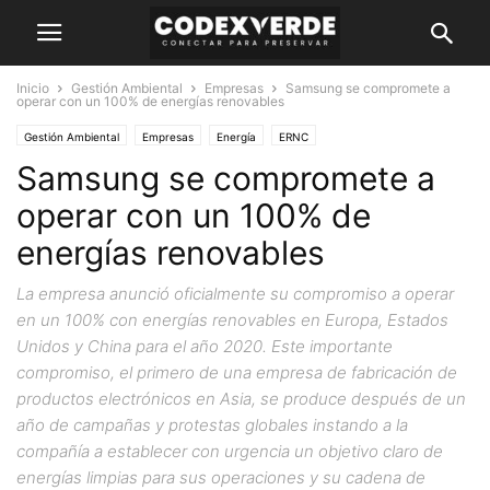
Inicio
Gestión Ambiental
Empresas
Samsung se compromete a
operar con un 100% de energías renovables
Gestión Ambiental
Empresas
Energía
ERNC
Samsung se compromete a
operar con un 100% de
energías renovables
La empresa anunció oficialmente su compromiso a operar
en un 100% con energías renovables en Europa, Estados
Unidos y China para el año 2020. Este importante
compromiso, el primero de una empresa de fabricación de
productos electrónicos en Asia, se produce después de un
año de campañas y protestas globales instando a la
compañía a establecer con urgencia un objetivo claro de
energías limpias para sus operaciones y su cadena de