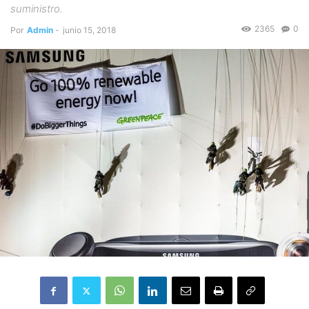
suministro.
2365
0
Por
Admin
-
junio 15, 2018