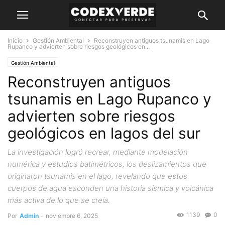
Inicio
Gestión Ambiental
Reconstruyen antiguos tsunamis en Lago
Rupanco y advierten sobre riesgos geológicos en...
Gestión Ambiental
Reconstruyen antiguos
tsunamis en Lago Rupanco y
advierten sobre riesgos
geológicos en lagos del sur
La investigación logró recrear, mediante modelación
numérica y estudios batimétricos, los deslizamientos que
originaron tsunamis en el lago, revelando que estos
cuerpos de agua esconden una historia sísmica y volcánica
más activa de lo que se creía.
1139
0
Por
Admin
-
noviembre 6, 2025