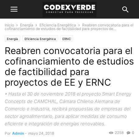
Inicio
Energía
Eficiencia Energética
Reabren convocatoria para el
cofinanciamiento de estudios de factibilidad para proyectos de...
Energía
Eficiencia Energética
ERNC
Reabren convocatoria para el
cofinanciamiento de estudios
de factibilidad para
proyectos de EE y ERNC
• Hasta el 30 de noviembre 2018 el proyecto Smart Energy
Concepts de CAMCHAL, Cámara Chileno Alemana de
Comercio e Industria, recibirá propuestas de empresas del
sector agroalimentario, para aplicar medidas de consumo
eficiente e integración de energías renovables.
2258
0
Por
Admin
-
mayo 24, 2018