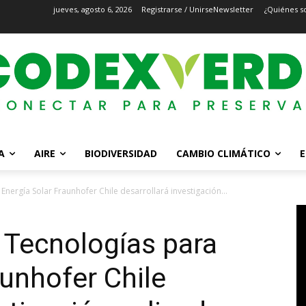
jueves, agosto 6, 2026
Registrarse / Unirse
Newsletter
¿Quiénes s
A
AIRE
BIODIVERSIDAD
CAMBIO CLIMÁTICO
E
nergía Solar Fraunhofer Chile desarrollará investigación...
 Tecnologías para
aunhofer Chile