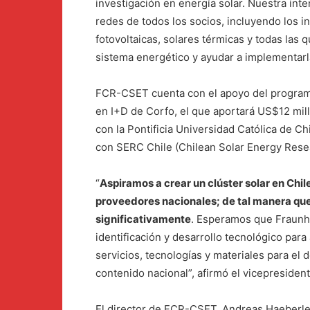
investigación en energía solar. Nuestra int
redes de todos los socios, incluyendo los i
fotovoltaicas, solares térmicas y todas las 
sistema energético y ayudar a implementarl
FCR-CSET cuenta con el apoyo del programa
en I+D de Corfo, el que aportará US$12 mi
con la Pontificia Universidad Católica de
con SERC Chile (Chilean Solar Energy Rese
“
Aspiramos a crear un clúster solar en Chil
proveedores nacionales; de tal manera qu
significativamente
. Esperamos que Fraunho
identificación y desarrollo tecnológico par
servicios, tecnologías y materiales para el
contenido nacional”, afirmó el vicepresiden
El director de FCR-CSET, Andreas Haeberle