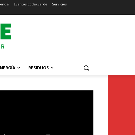
omos?
Eventos Codexverde
Servicios
NERGÍA
RESIDUOS