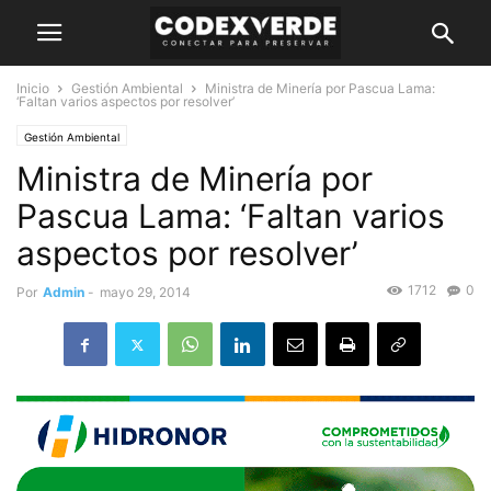
Inicio
Gestión Ambiental
Ministra de Minería por Pascua Lama:
‘Faltan varios aspectos por resolver’
Gestión Ambiental
Ministra de Minería por
Pascua Lama: ‘Faltan varios
aspectos por resolver’
1712
0
Por
Admin
-
mayo 29, 2014