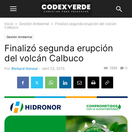
Inicio
Gestión Ambiental
Finalizó segunda erupción del volcán
Calbuco
Gestión Ambiental
Finalizó segunda erupción
del volcán Calbuco
1888
0
Por
Richard Honour
-
abril 23, 2015