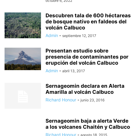
octubre 6, 2022
Descubren tala de 600 héctareas
de bosque nativo en faldeos del
volcán Calbuco
Admin
-
septiembre 12, 2017
Presentan estudio sobre
presencia de contaminantes por
erupción del volcán Calbuco
Admin
-
abril 13, 2017
Sernageomin declara en Alerta
Amarilla al volcán Calbuco
Richard Honour
-
junio 23, 2016
Sernageomin baja a alerta Verde
a los volcanes Chaitén y Calbuco
Richard Honour
-
agosto 18, 2015