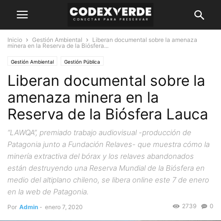
Inicio
Gestión Ambiental
Liberan documental sobre la amenaza
minera en la Reserva de la Biósfera...
Gestión Ambiental
Gestión Pública
Liberan documental sobre la
amenaza minera en la
Reserva de la Biósfera Lauca
“LAWQA”, premiado trabajo audiovisual -producción de
Patagonia junto a Fundación Relaves- que muestra cómo la
minería extractiva del bórax y los relaves abandonados
están destruyendo una Reserva Mundial de la Biósfera en
medio del altiplano chileno, se libera online este 7 de enero
en la web de Patagonia.
2739
0
Por
Admin
-
enero 7, 2020