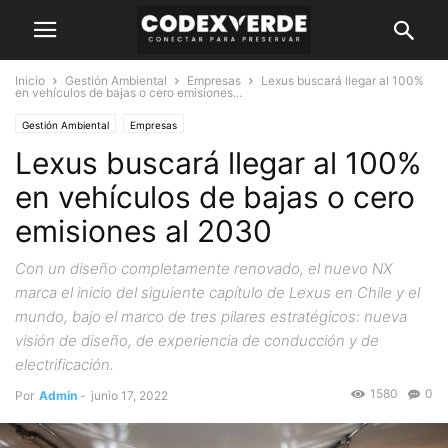
Inicio
Gestión Ambiental
Empresas
Lexus buscará llegar al 100%
en vehículos de bajas o cero emisiones...
Gestión Ambiental
Empresas
Lexus buscará llegar al 100%
en vehículos de bajas o cero
emisiones al 2030
Con un diseño completamente renovado, el nuevo NX
marca el inicio del siguiente capítulo de Lexus en Chile y el
mundo, bajo el marco de tres pilares estratégicos: nueva
visión de diseño, de experiencia de conducción y de
electrificación.
1580
0
Por
Admin
-
junio 17, 2022