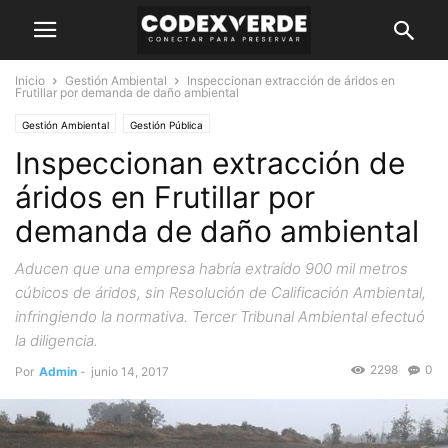
Inicio
Gestión Ambiental
Inspeccionan extracción de áridos en
Frutillar por demanda de daño ambiental
Gestión Ambiental
Gestión Pública
Inspeccionan extracción de
áridos en Frutillar por
demanda de daño ambiental
Aducen que una empresa habría extraído 900 mil metros
cúbicos de áridos, sin Resolución de Calificación Ambiental,
infringiendo la normativa. Tercer Tribunal Ambiental efectuó
la diligencia.
2298
0
Por
Admin
-
junio 14, 2017