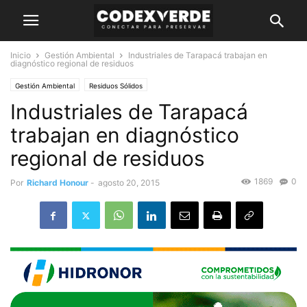
Inicio
Gestión Ambiental
Industriales de Tarapacá trabajan en
diagnóstico regional de residuos
Gestión Ambiental
Residuos Sólidos
Industriales de Tarapacá
trabajan en diagnóstico
regional de residuos
1869
0
Por
Richard Honour
-
agosto 20, 2015