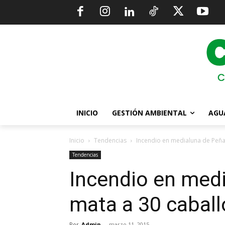
INICIO
GESTIÓN AMBIENTAL
AGU
Inicio
Tendencias
Incendio en medialuna de Peña
Tendencias
Incendio en med
mata a 30 caball
Por
Admin
-
marzo 11, 2015