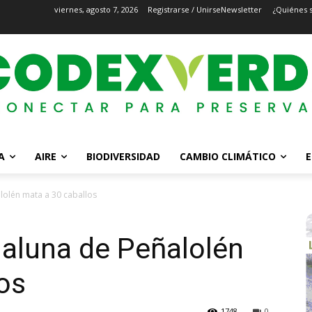
viernes, agosto 7, 2026
Registrarse / Unirse
Newsletter
¿Quiénes 
A
AIRE
BIODIVERSIDAD
CAMBIO CLIMÁTICO
E
lolén mata a 30 caballos
ialuna de Peñalolén
os
1748
0