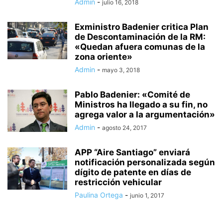
Admin
-
julio 16, 2018
Exministro Badenier critica Plan
de Descontaminación de la RM:
«Quedan afuera comunas de la
zona oriente»
Admin
-
mayo 3, 2018
Pablo Badenier: «Comité de
Ministros ha llegado a su fin, no
agrega valor a la argumentación»
Admin
-
agosto 24, 2017
APP “Aire Santiago” enviará
notificación personalizada según
dígito de patente en días de
restricción vehicular
Paulina Ortega
-
junio 1, 2017