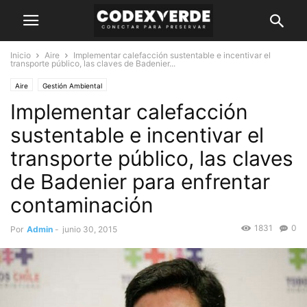
Inicio
Aire
Implementar calefacción sustentable e incentivar el
transporte público, las claves de Badenier...
Aire
Gestión Ambiental
Implementar calefacción
sustentable e incentivar el
transporte público, las claves
de Badenier para enfrentar
contaminación
1831
0
Por
Admin
-
junio 30, 2015