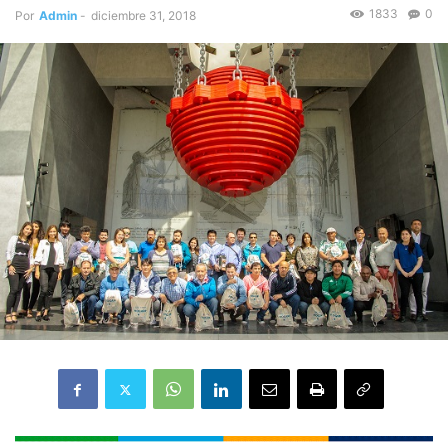
1833
0
Por
Admin
-
diciembre 31, 2018