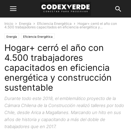
Inicio
Energía
Eficiencia Energética
Hogar+ cerró el año con
4.500 trabajadores capacitados en eficiencia energética y...
Energía
Eficiencia Energética
Hogar+ cerró el año con
4.500 trabajadores
capacitados en eficiencia
energética y construcción
sustentable
Durante todo este 2018, el emblemático proyecto de la
Cámara Chilena de la Construcción realizó talleres por todo
Chile, desde Arica a Magallanes. Marcando un hito en sus
años de historia y capacitando a más del doble de
trabajadores que en 2017.