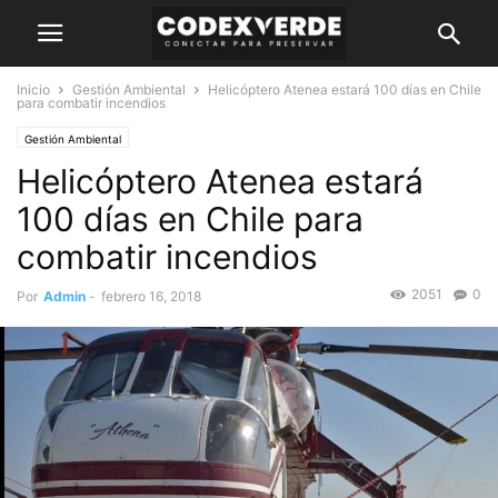
Inicio
Gestión Ambiental
Helicóptero Atenea estará 100 días en Chile
para combatir incendios
Gestión Ambiental
Helicóptero Atenea estará
100 días en Chile para
combatir incendios
2051
0
Por
Admin
-
febrero 16, 2018