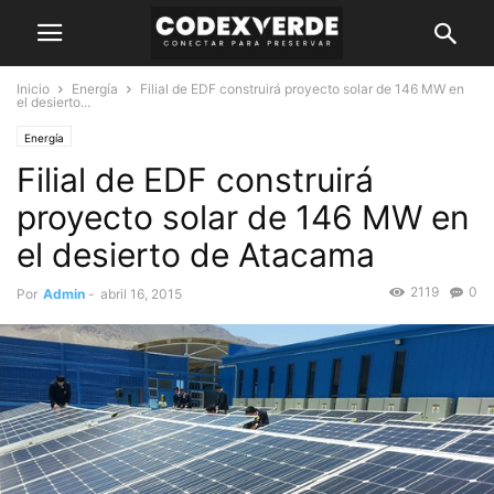
Inicio
Energía
Filial de EDF construirá proyecto solar de 146 MW en
el desierto...
Energía
Filial de EDF construirá
proyecto solar de 146 MW en
el desierto de Atacama
2119
0
Por
Admin
-
abril 16, 2015