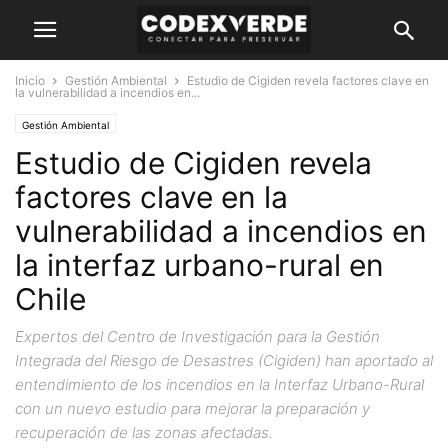
Inicio
Gestión Ambiental
Estudio de Cigiden revela factores clave en
la vulnerabilidad a incendios en...
Gestión Ambiental
Estudio de Cigiden revela
factores clave en la
vulnerabilidad a incendios en
la interfaz urbano-rural en
Chile
Expertos del Centro de Investigación para la Gestión
Integrada del Riesgo de Desastres (Cigiden) han aportado al
entendimiento de los incendios en la Interfaz Urbano-Rural
con un nuevo estudio para mejorar la preparación y
recuperación de las zonas afectadas.