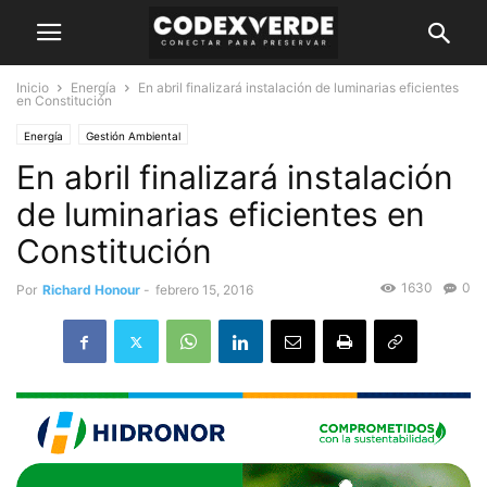
Inicio
Energía
En abril finalizará instalación de luminarias eficientes
en Constitución
Energía
Gestión Ambiental
En abril finalizará instalación
de luminarias eficientes en
Constitución
1630
0
Por
Richard Honour
-
febrero 15, 2016