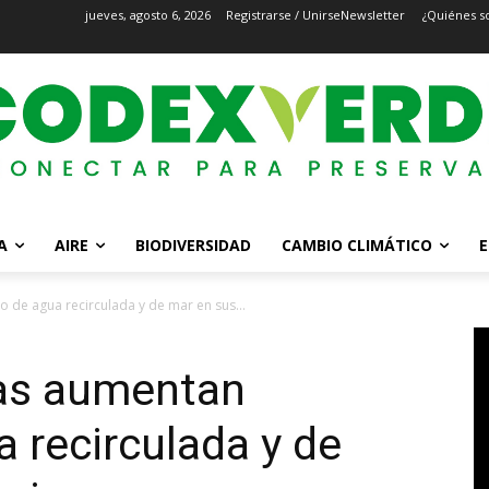
jueves, agosto 6, 2026
Registrarse / Unirse
Newsletter
¿Quiénes s
A
AIRE
BIODIVERSIDAD
CAMBIO CLIMÁTICO
E
e agua recirculada y de mar en sus...
as aumentan
 recirculada y de