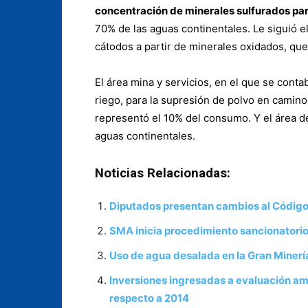
concentración de minerales sulfurados pa
70% de las aguas continentales. Le siguió e
cátodos a partir de minerales oxidados, que 
El área mina y servicios, en el que se conta
riego, para la supresión de polvo en camin
representó el 10% del consumo. Y el área de
aguas continentales.
Noticias Relacionadas:
Diputados presentan cambios al Código 
SMA inicia procedimiento sancionatori
Uso de agua desalada en la Gran Minerí
Inversiones ingresadas a evaluación a
respecto a 2014