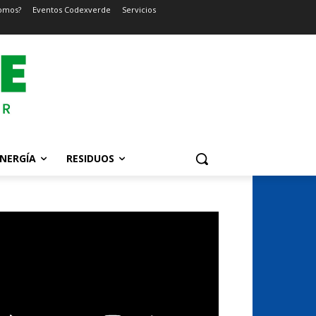
omos?
Eventos Codexverde
Servicios
NERGÍA
RESIDUOS