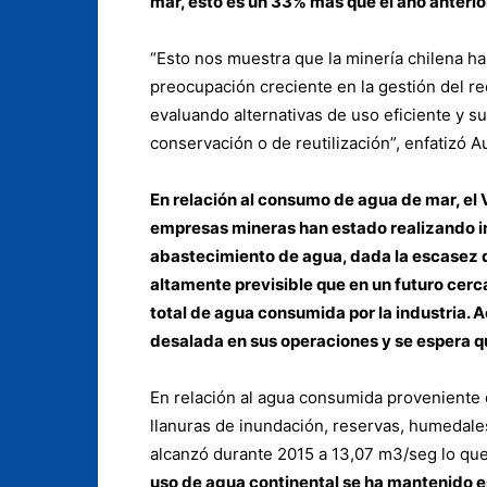
mar, esto es un 33% más que el año anterio
“Esto nos muestra que la minería chilena h
preocupación creciente en la gestión del r
evaluando alternativas de uso eficiente y s
conservación o de reutilización”, enfatizó A
En relación al consumo de agua de mar, el 
empresas mineras han estado realizando in
abastecimiento de agua, dada la escasez de
altamente previsible que en un futuro cer
total de agua consumida por la industria.
desalada en sus operaciones y se espera 
En relación al agua consumida proveniente d
llanuras de inundación, reservas, humedales
alcanzó durante 2015 a 13,07 m3/seg lo qu
uso de agua continental se ha mantenido es