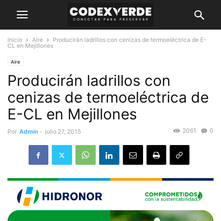
Inicio
Aire
Producirán ladrillos con cenizas de termoeléctrica de E-
CL en Mejillones
Aire
Producirán ladrillos con
cenizas de termoeléctrica de
E-CL en Mejillones
2061
0
Por
Admin
-
julio 27, 2015