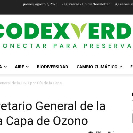
jueves, agosto 6, 2026
Registrarse / Unirse
Newsletter
¿Quiénes s
A
AIRE
BIODIVERSIDAD
CAMBIO CLIMÁTICO
E
eneral de la ONU por Día de la Capa...
etario General de la
la Capa de Ozono
1589
0