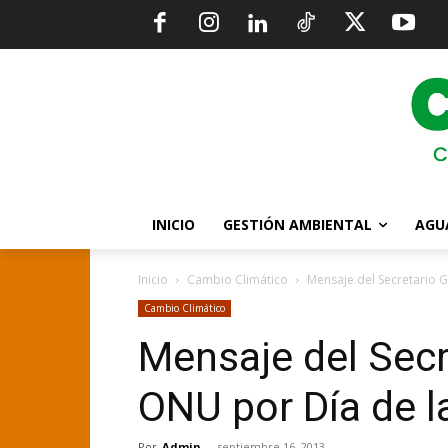
INICIO
GESTIÓN AMBIENTAL
AGU
Inicio
Cambio Climático
Mensaje del Secretario G
Cambio Climático
Mensaje del Secr
ONU por Día de 
Por
Admin
-
septiembre 16, 2013