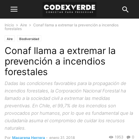
Inicio
Aire
Conaf llama a extremar la prevención a incendios
forestales
Aire
Biodiversidad
Conaf llama a extremar la
prevención a incendios
forestales
Dadas las condiciones favorables para la propagación de
incendios forestales, la Corporación Nacional Forestal ha
llamado a la sociedad civil a extremar las medidas
preventivas. En Chile, el 99,7% de los incendios son
provocados por humanos, por lo que es fundamental que la
ciudadanía asuma el compromiso de cuidar los recursos
naturales.
1953
0
Por
Macarena Herrera
-
enero 31, 2018